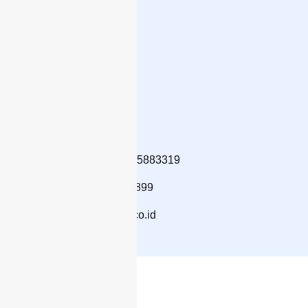
Profil Perusahaan
Produk
Blog
Kontak
Hubungi Kami
Telp : 021 5883320 / 021 5883319
WhatsApp : 6282133139899
Email : info@camarjaya.co.id