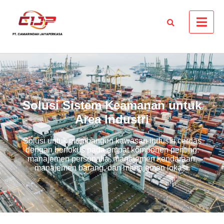
Solusi Sistem Keamanan untuk
Area Industri
Solusi untuk membangun kawasan industri cerdas
dengan berfokus pada empat komponen penting:
manajemen personalia, manajemen kendaraan,
manajemen barang, dan manajemen lokasi.