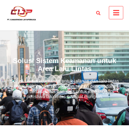
Solusi Sistem Keamanan untuk
Area Lalu Lintas
Solusi sistem keamanan untuk jalanan dan lalu lintas
untuk memberikan kesadaran semua pengendara
dalam berlalu lintas dan juga untuk menanggapi
peristiwa lalu lintas secepat mungkin.