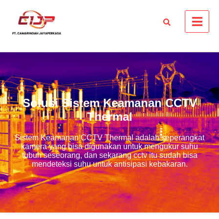
Solusi Sistem Keamanan CCTV
Thermal
Sistem Keamanan CCTV Thermal adalah seperangkat
kamera yang bisa digunakan untuk mengukur suhu
tubuh seseorang, dan sekarang cctv itu sudah bisa
mendeteksi suhu untuk antisipasi kebakaran.