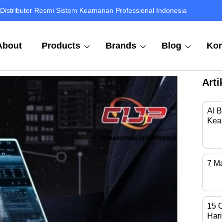
Distributor Resmi Sistem Keamanan Professional Indonesia
About
Products
Brands
Blog
Kon
Arti
AI 
Kea
Di 
7 M
Kam
15 
Hari