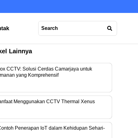
tak
kel Lainnya
Box CCTV: Solusi Cerdas Camarjaya untuk
manan yang Komprehensif
era operasional…
anfaat Menggunakan CCTV Thermal Xenus
era thermal kini…
Contoh Penerapan IoT dalam Kehidupan Sehari-