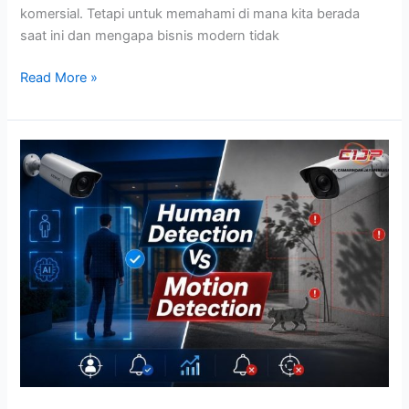
komersial. Tetapi untuk memahami di mana kita berada
saat ini dan mengapa bisnis modern tidak
Read More »
Human
Detection
vs
Motion
Detection:
Mana
yang
Lebih
Akurat?