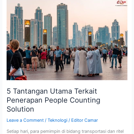
5
Tantangan
Utama
Terkait
Penerapan
People
Counting
Solution
5 Tantangan Utama Terkait
Penerapan People Counting
Solution
Leave a Comment
/
Teknologi
/
Editor Camar
Setiap hari, para pemimpin di bidang transportasi dan ritel