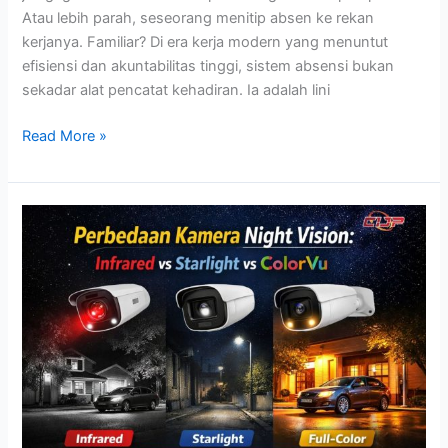
Atau lebih parah, seseorang menitip absen ke rekan
kerjanya. Familiar? Di era kerja modern yang menuntut
efisiensi dan akuntabilitas tinggi, sistem absensi bukan
sekadar alat pencatat kehadiran. Ia adalah lini
Read More »
Perbedaan
Kamera
Night
Vision:
Infrared
vs
Starlight
vs
ColorVu