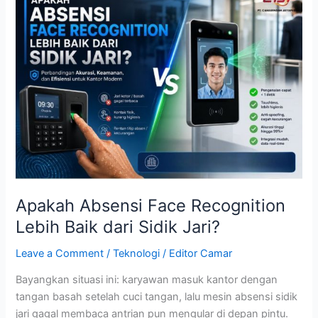
Absensi
Face
Recognition
Lebih
Baik
dari
Sidik
Jari?
Apakah Absensi Face Recognition
Lebih Baik dari Sidik Jari?
Leave a Comment
/
Teknologi
/
Editor Camar
Bayangkan situasi ini: karyawan masuk kantor dengan
tangan basah setelah cuci tangan, lalu mesin absensi sidik
jari gagal membaca antrian pun mengular di depan pintu.