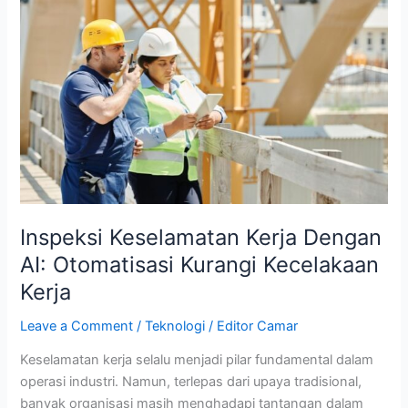
Kerja
Dengan
AI:
Otomatisasi
Kurangi
Kecelakaan
Kerja
Inspeksi Keselamatan Kerja Dengan
AI: Otomatisasi Kurangi Kecelakaan
Kerja
Leave a Comment
/
Teknologi
/
Editor Camar
Keselamatan kerja selalu menjadi pilar fundamental dalam
operasi industri. Namun, terlepas dari upaya tradisional,
banyak organisasi masih menghadapi tantangan dalam