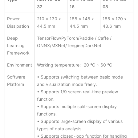
32
16
08
Power
210 x 130 x
188 x 148 x
185 x 170 x
Dissipation
44.5 mm
44.5 mm
43.6 mm
Deep
TensorFlow/PyTorch/Paddle / Caffe /
Learning
ONNX/MXNet/Tengine/DarkNet
Framework
Environment
Working temperature: -20 °C ~ 60 °C
Software
• Supports switching between basic mode
Platform
and visualization mode freely.
• Supports 1/9 screen real-time preview
function.
• Supports multiple split-screen display
functions.
• Supports large-screen display of various
types of data analysis.
• Supports closed-loop function for handling