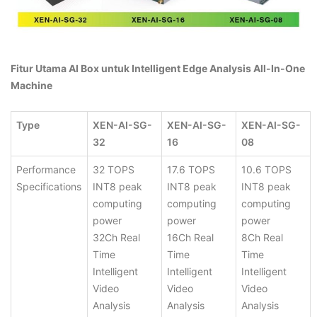
Fitur Utama AI Box untuk
Intelligent Edge Analysis All-In-One
Machine
Туре
XEN-AI-SG-
XEN-AI-SG-
XEN-AI-SG-
32
16
08
Performance
32 TOPS
17.6 TOPS
10.6 TOPS
Specifications
INT8 peak
INT8 peak
INT8 peak
computing
computing
computing
power
power
power
32Ch Real
16Ch Real
8Ch Real
Time
Time
Time
Intelligent
Intelligent
Intelligent
Video
Video
Video
Analysis
Analysis
Analysis