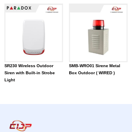
SR230 Wireless Outdoor
SMB-WRO01 Sirene Metal
Siren with Built-in Strobe
Box Outdoor ( WIRED )
Light