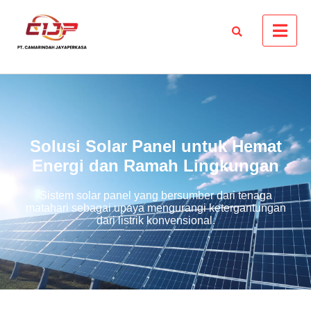
Solusi Solar Panel untuk Hemat
Energi dan Ramah Lingkungan
Sistem solar panel yang bersumber dari tenaga
matahari sebagai upaya mengurangi ketergantungan
dari listrik konvensional.