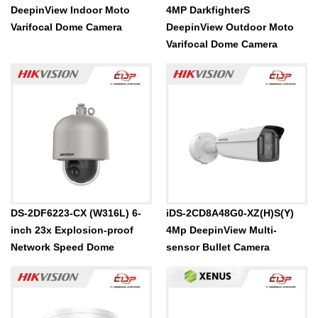
DeepinView Indoor Moto
4MP DarkfighterS
Varifocal Dome Camera
DeepinView Outdoor Moto
Varifocal Dome Camera
DS-2DF6223-CX (W316L) 6-
iDS-2CD8A48G0-XZ(H)S(Y)
inch 23x Explosion-proof
4Mp DeepinView Multi-
Network Speed Dome
sensor Bullet Camera