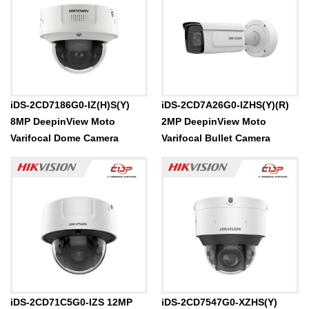
iDS-2CD7186G0-IZ(H)S(Y)
iDS-2CD7A26G0-IZHS(Y)(R)
8MP DeepinView Moto
2MP DeepinView Moto
Varifocal Dome Camera
Varifocal Bullet Camera
iDS-2CD71C5G0-IZS 12MP
iDS-2CD7547G0-XZHS(Y)