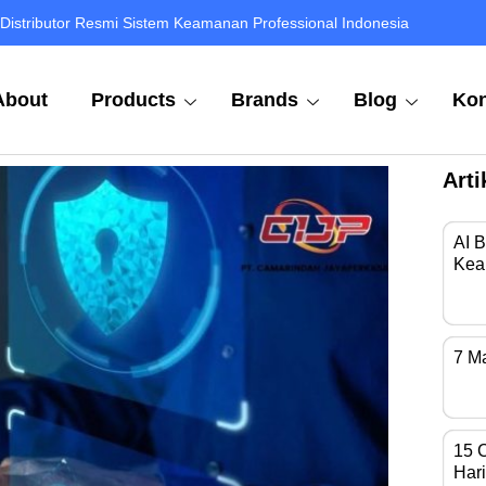
Distributor Resmi Sistem Keamanan Professional Indonesia
About
Products
Brands
Blog
Kon
Arti
AI 
Kea
Di 
7 M
Kam
15 
Hari