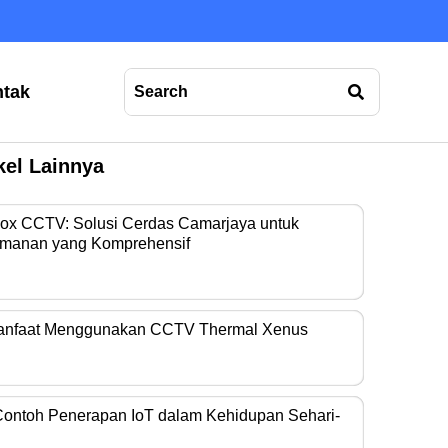
tak
kel Lainnya
Box CCTV: Solusi Cerdas Camarjaya untuk
manan yang Komprehensif
era operasional…
anfaat Menggunakan CCTV Thermal Xenus
era thermal kini…
Contoh Penerapan IoT dalam Kehidupan Sehari-