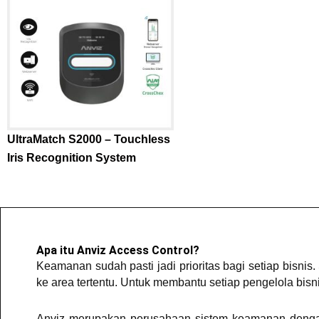
UltraMatch S2000 – Touchless
Iris Recognition System
Apa itu Anviz Access Control?
Keamanan sudah pasti jadi prioritas bagi setiap bisn
ke area tertentu. Untuk membantu setiap pengelola bisn
Anviz merupakan perusahaan sistem keamanan denga