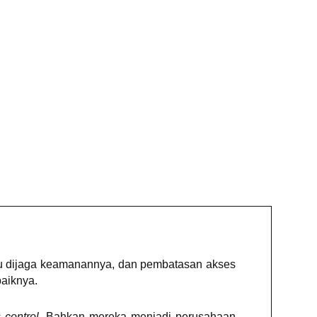
erlu dijaga keamanannya, dan pembatasan akses
baiknya.
 control
. Bahkan mereka menjadi perusahaan