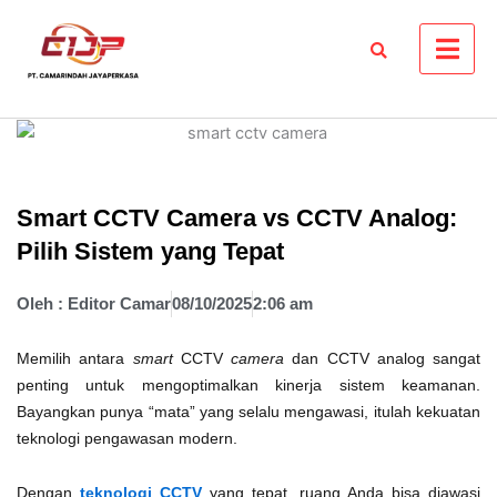
Skip
to
content
Smart CCTV Camera vs CCTV Analog:
Pilih Sistem yang Tepat
Oleh :
Editor Camar
08/10/2025
2:06 am
Memilih antara
smart
CCTV
camera
dan CCTV analog sangat
penting untuk mengoptimalkan kinerja sistem keamanan.
Bayangkan punya “mata” yang selalu mengawasi, itulah kekuatan
teknologi pengawasan modern.
Dengan
teknologi CCTV
yang tepat, ruang Anda bisa diawasi