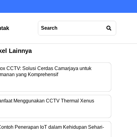
tak
kel Lainnya
Box CCTV: Solusi Cerdas Camarjaya untuk
manan yang Komprehensif
era operasional…
anfaat Menggunakan CCTV Thermal Xenus
era thermal kini…
Contoh Penerapan IoT dalam Kehidupan Sehari-