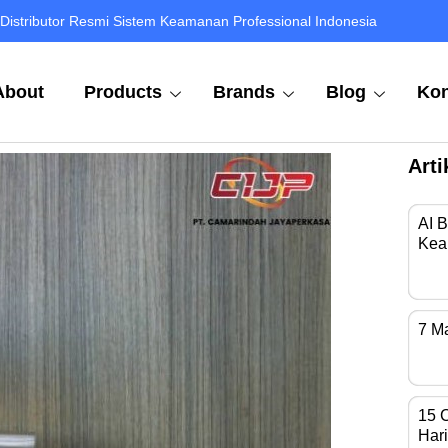
Distributor Resmi Sistem Keamanan Professional Indonesia
About
Products
Brands
Blog
Kon
Arti
AI 
Kea
Di 
7 M
Kam
15 
Hari