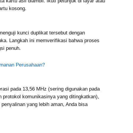
kartu asli diambil. Ikuti petunjuk di layar atau
artu kosong.
menguji kunci duplikat tersebut dengan
uka. Langkah ini memverifikasi bahwa proses
gsi penuh.
eamanan Perusahaan?
erasi pada 13,56 MHz (sering digunakan pada
n protokol komunikasinya yang ditingkatkan),
penyalinan yang lebih aman, Anda bisa