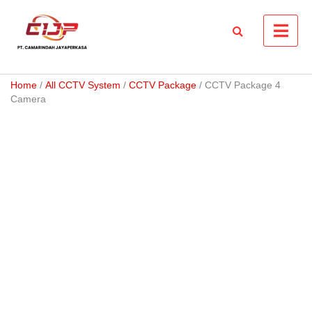
Skip
to
content
Home
/
All CCTV System
/
CCTV Package
/ CCTV Package 4
Camera