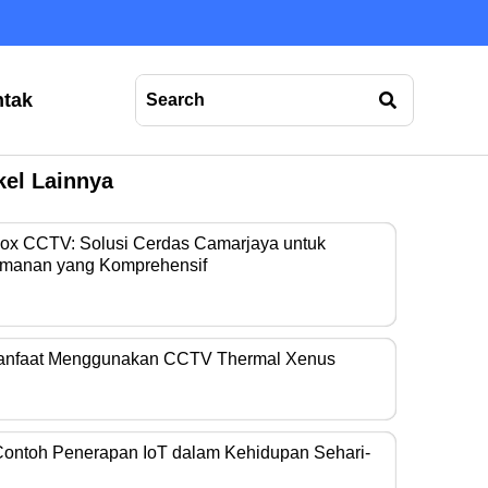
tak
kel Lainnya
Box CCTV: Solusi Cerdas Camarjaya untuk
manan yang Komprehensif
era operasional…
anfaat Menggunakan CCTV Thermal Xenus
era thermal kini…
Contoh Penerapan IoT dalam Kehidupan Sehari-