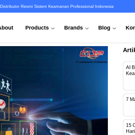
Distributor Resmi Sistem Keamanan Professional Indonesia
About
Products
Brands
Blog
Kon
Arti
AI 
Kea
Di 
7 M
Kam
15 
Hari