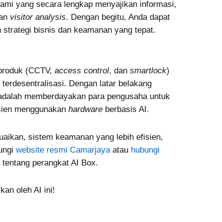
ami yang secara lengkap menyajikan informasi,
dan
visitor analysis
. Dengan begitu, Anda dapat
strategi bisnis dan keamanan yang tepat.
produk (CCTV,
access control
, dan
smartlock
)
terdesentralisasi. Dengan latar belakang
 adalah memberdayakan para pengusaha untuk
fisien menggunakan
hardware
berbasis AI.
uaikan, sistem keamanan yang lebih efisien,
jungi
website resmi Camarjaya
atau
hubungi
 tentang perangkat AI Box.
an oleh AI ini!