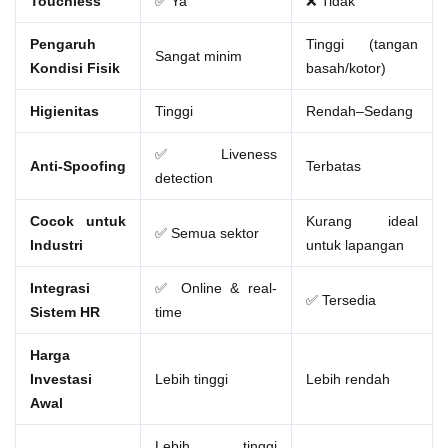
Touchless
✅ Ya
❌ Tidak
Pengaruh
Tinggi (tangan
Sangat minim
Kondisi Fisik
basah/kotor)
Higienitas
Tinggi
Rendah–Sedang
✅ Liveness
Anti-Spoofing
Terbatas
detection
Cocok untuk
Kurang ideal
✅ Semua sektor
Industri
untuk lapangan
Integrasi
✅ Online & real-
✅ Tersedia
Sistem HR
time
Harga
Investasi
Lebih tinggi
Lebih rendah
Awal
Lebih tinggi