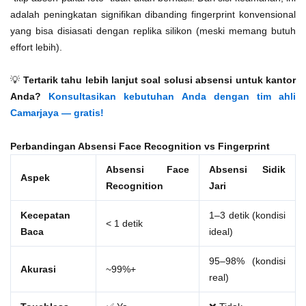
adalah peningkatan signifikan dibanding fingerprint konvensional
yang bisa disiasati dengan replika silikon (meski memang butuh
effort lebih).
💡
Tertarik tahu lebih lanjut soal solusi absensi untuk kantor
Anda?
Konsultasikan kebutuhan Anda dengan tim ahli
Camarjaya — gratis!
Perbandingan Absensi Face Recognition vs Fingerprint
Absensi Face
Absensi Sidik
Aspek
Recognition
Jari
Kecepatan
1–3 detik (kondisi
< 1 detik
Baca
ideal)
95–98% (kondisi
Akurasi
~99%+
real)