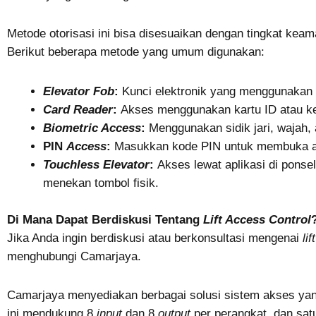
Metode otorisasi ini bisa disesuaikan dengan tingkat ke
Berikut beberapa metode yang umum digunakan:
Elevator Fob
:
Kunci elektronik yang menggunakan 
Card Reader
:
Akses menggunakan kartu ID atau keyc
Biometric Access
:
Menggunakan sidik jari, wajah, 
PIN
Access
:
Masukkan kode PIN untuk membuka ak
Touchless Elevator
:
Akses lewat aplikasi di ponse
menekan tombol fisik.
Di Mana Dapat Berdiskusi Tentang
Lift Access Control
Jika Anda ingin berdiskusi atau berkonsultasi mengenai
lif
menghubungi Camarjaya.
Camarjaya menyediakan berbagai solusi sistem akses ya
ini mendukung 8
input
dan 8
output
per perangkat, dan sa