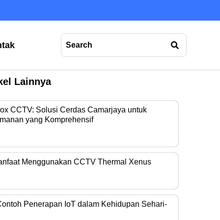
tak
kel Lainnya
Box CCTV: Solusi Cerdas Camarjaya untuk
manan yang Komprehensif
era operasional…
anfaat Menggunakan CCTV Thermal Xenus
era thermal kini…
Contoh Penerapan IoT dalam Kehidupan Sehari-