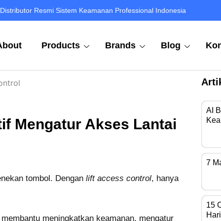
Distributor Resmi Sistem Keamanan Professional Indonesia
About
Products
Brands
Blog
Kon
Arti
AI 
tif Mengatur Akses Lantai
Kea
Di 
7 M
Kam
 menekan tombol. Dengan
lift access control
, hanya
15 
Hari
, membantu meningkatkan keamanan, mengatur