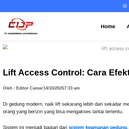
Skip
to
content
Home
Lift Access Control: Cara Efek
Oleh :
Editor Camar
14/10/2025
7:33 am
Di gedung modern, naik lift sekarang lebih dari sekadar
orang yang berizin yang bisa mengakses lantai tertentu.
Sistem ini menjadi bagian dari
sistem keamanan gedung