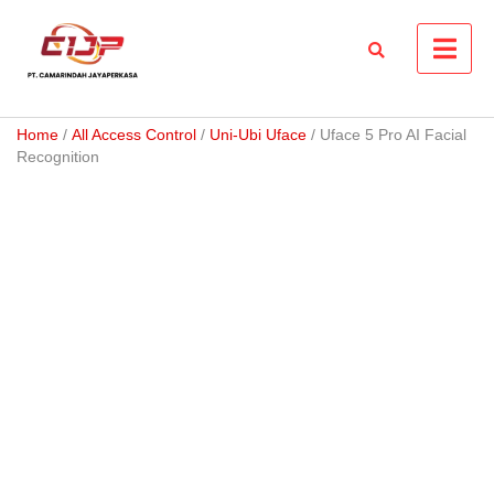
Skip
to
content
Home
/
All Access Control
/
Uni-Ubi Uface
/ Uface 5 Pro AI Facial
Recognition