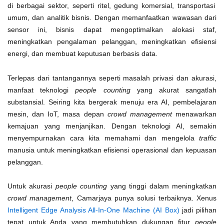
di berbagai sektor, seperti ritel, gedung komersial, transportasi
umum, dan analitik bisnis. Dengan memanfaatkan wawasan dari
sensor ini, bisnis dapat mengoptimalkan alokasi staf,
meningkatkan pengalaman pelanggan, meningkatkan efisiensi
energi, dan membuat keputusan berbasis data.
Terlepas dari tantangannya seperti masalah privasi dan akurasi,
manfaat teknologi
people counting
yang akurat sangatlah
substansial. Seiring kita bergerak menuju era AI, pembelajaran
mesin, dan IoT, masa depan
crowd management
menawarkan
kemajuan yang menjanjikan. Dengan teknologi AI, semakin
menyempurnakan cara kita memahami dan mengelola
traffic
manusia untuk meningkatkan efisiensi operasional dan kepuasan
pelanggan.
Untuk akurasi
people counting
yang tinggi dalam meningkatkan
crowd management
, Camarjaya punya solusi terbaiknya. Xenus
Intelligent Edge Analysis All-In-One Machine (AI Box)
jadi pilihan
tepat untuk Anda yang membutuhkan dukungan fitur
people