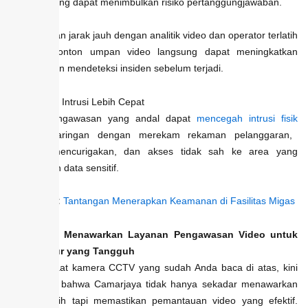
kamera, yang dapat menimbulkan risiko pertanggungjawaban.
Pemantauan jarak jauh dengan analitik video dan operator terlatih
yang menonton umpan video langsung dapat meningkatkan
kemampuan mendeteksi insiden sebelum terjadi.
12. Deteksi Intrusi Lebih Cepat
Sistem pengawasan yang andal dapat
mencegah intrusi fisik
maupun jaringan dengan merekam rekaman pelanggaran,
perilaku mencurigakan, dan akses tidak sah ke area yang
menyimpan data sensitif.
Baca juga:
Tantangan Menerapkan Keamanan di Fasilitas Migas
Camarjaya Menawarkan Layanan Pengawasan Video untuk
Manufaktur yang Tangguh
Dari manfaat kamera CCTV yang sudah Anda baca di atas, kini
Anda tahu bahwa Camarjaya tidak hanya sekadar menawarkan
alat canggih tapi memastikan pemantauan video yang efektif.