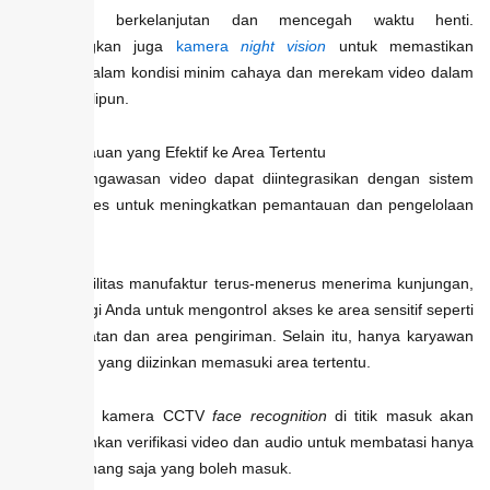
perekaman berkelanjutan dan mencegah waktu henti.
Pertimbangkan juga
kamera
night vision
untuk memastikan
visibilitas dalam kondisi minim cahaya dan merekam video dalam
gelap sekalipun.
2. Pemantauan yang Efektif ke Area Tertentu
Sistem pengawasan video dapat diintegrasikan dengan sistem
kontrol akses untuk meningkatkan pemantauan dan pengelolaan
fasilitas.
Karena fasilitas manufaktur terus-menerus menerima kunjungan,
penting bagi Anda untuk mengontrol akses ke area sensitif seperti
dok pemuatan dan area pengiriman. Selain itu, hanya karyawan
berwenang yang diizinkan memasuki area tertentu.
Memasang kamera CCTV
face recognition
di titik masuk akan
memungkinkan verifikasi video dan audio untuk membatasi hanya
staf berwenang saja yang boleh masuk.