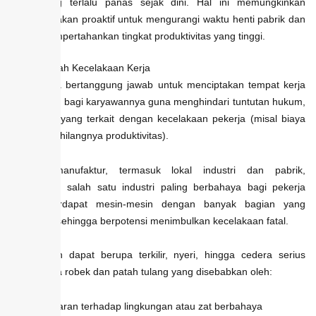
yang terlalu panas sejak dini. Hal ini memungkinkan
tindakan proaktif untuk mengurangi waktu henti pabrik dan
mempertahankan tingkat produktivitas yang tinggi.
5. Mencegah Kecelakaan Kerja
Pengusaha bertanggung jawab untuk menciptakan tempat kerja
yang aman bagi karyawannya guna menghindari tuntutan hukum,
dan biaya yang terkait dengan kecelakaan pekerja (misal biaya
medis dan hilangnya produktivitas).
Industri manufaktur, termasuk lokal industri dan pabrik,
merupakan salah satu industri paling berbahaya bagi pekerja
karena terdapat mesin-mesin dengan banyak bagian yang
bergerak, sehingga berpotensi menimbulkan kecelakaan fatal.
Kecelakaan dapat berupa terkilir, nyeri, hingga cedera serius
seperti luka robek dan patah tulang yang disebabkan oleh:
Paparan terhadap lingkungan atau zat berbahaya