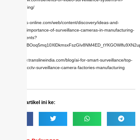
manufacturing/
https://ph.rs-online.com/web/content/discovery/ideas-and-
advice/the-importance-of-surveillance-cameras-in-manufacturing-
establishments?
srsltid=AfmBOoq5mq10XlDkmsxFszGIv8NM4ED_tYKGOWlfu9XN2
https://www.translineindia.com/blog/ai-for-smart-surveillance/top-
benefits-ai-cctv-surveillance-camera-factories-manufacturing
Bagikan artikel ini ke: