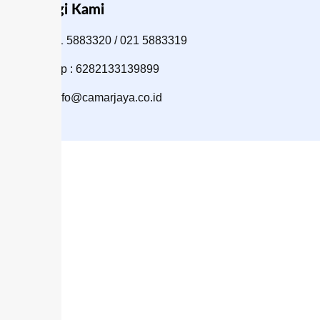
Hubungi Kami
Telp : 021 5883320 / 021 5883319
WhatsApp : 6282133139899
Email : info@camarjaya.co.id