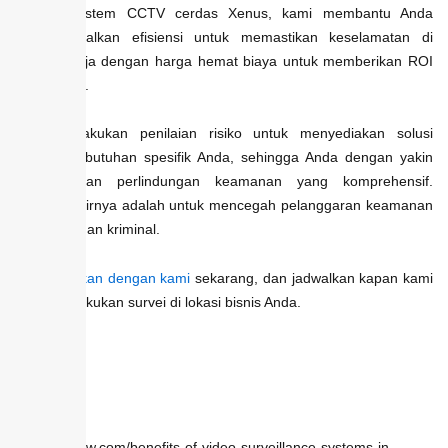
Dengan sistem CCTV cerdas Xenus, kami membantu Anda
mengoptimalkan efisiensi untuk memastikan keselamatan di
tempat kerja dengan harga hemat biaya untuk memberikan ROI
yang cepat.
Kami melakukan penilaian risiko untuk menyediakan solusi
dengan kebutuhan spesifik Anda, sehingga Anda dengan yakin
mendapatkan perlindungan keamanan yang komprehensif.
Tujuan akhirnya adalah untuk mencegah pelanggaran keamanan
dan serangan kriminal.
Konsultasikan dengan kami
sekarang, dan jadwalkan kapan kami
dapat melakukan survei di lokasi bisnis Anda.
Sumber:
https://2krew.com/benefits-of-video-surveillance-systems-in-