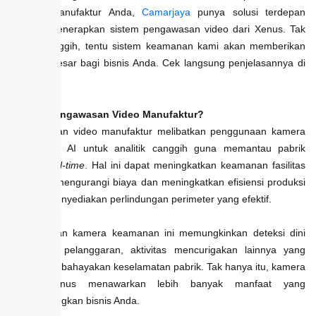
fasilitas manufaktur Anda,
Camarjaya
punya solusi terdepan
dengan menerapkan sistem pengawasan video dari Xenus. Tak
hanya canggih, tentu sistem keamanan kami akan memberikan
manfaat besar bagi bisnis Anda. Cek langsung penjelasannya di
bawah ini.
Apa Itu Pengawasan Video Manufaktur?
Pengawasan video manufaktur melibatkan penggunaan kamera
CCTV dan AI untuk analitik canggih guna memantau pabrik
secara
real-time
. Hal ini dapat meningkatkan keamanan fasilitas
sekaligus mengurangi biaya dan meningkatkan efisiensi produksi
dengan menyediakan perlindungan perimeter yang efektif.
Penggunaan kamera keamanan ini memungkinkan deteksi dini
penyusup, pelanggaran, aktivitas mencurigakan lainnya yang
dapat membahayakan keselamatan pabrik. Tak hanya itu, kamera
pintar Xenus menawarkan lebih banyak manfaat yang
menguntungkan bisnis Anda.