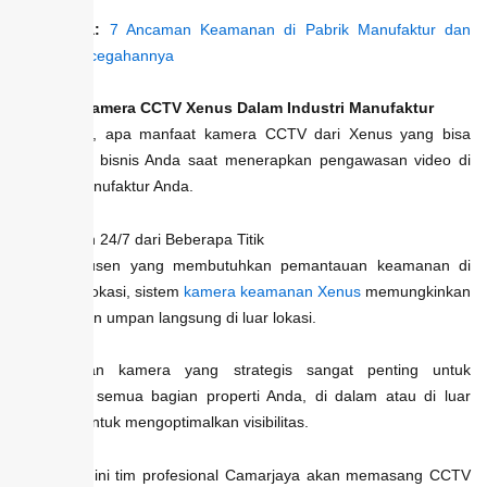
Baca juga:
7 Ancaman Keamanan di Pabrik Manufaktur dan
Solusi Pencegahannya
Manfaat Kamera CCTV Xenus Dalam Industri Manufaktur
Singkatnya, apa manfaat kamera CCTV dari Xenus yang bisa
didapatkan bisnis Anda saat menerapkan pengawasan video di
fasilitas manufaktur Anda.
1. Cakupan 24/7 dari Beberapa Titik
Bagi produsen yang membutuhkan pemantauan keamanan di
beberapa lokasi, sistem
kamera keamanan Xenus
memungkinkan
penayangan umpan langsung di luar lokasi.
Penempatan kamera yang strategis sangat penting untuk
mencakup semua bagian properti Anda, di dalam atau di luar
ruangan, untuk mengoptimalkan visibilitas.
Dalam hal ini tim profesional Camarjaya akan memasang CCTV