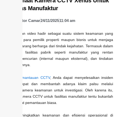
12 Manfaat Kamera CCTV Xenus Untuk
Fasilitas Manufaktur
Oleh :
Editor Camar
24/11/2025
11:04 am
Pengawasan video hadir sebagai suatu sistem keamanan yang
membantu para pemilik properti maupun bisnis untuk menjaga
aset dan barang berharga dari tindak kejahatan. Termasuk dalam
melindungi fasilitas pabrik seperti manufaktur yang rentan
terhadap pencurian (internal maupun eksternal), dan tindakan
kriminal lainnya.
Melalui
pemantauan CCTV
, Anda dapat menyelesaikan insiden
dengan cepat dan membantah adanya klaim palsu melalui
rekaman kamera keamanan untuk investigasi. Oleh karena itu,
manfaat kamera CCTV untuk fasilitas manufaktur tentu bukanlah
sekadar alat pemantauan biasa.
Untuk meningkatkan keamanan dan efisiensi operasional di