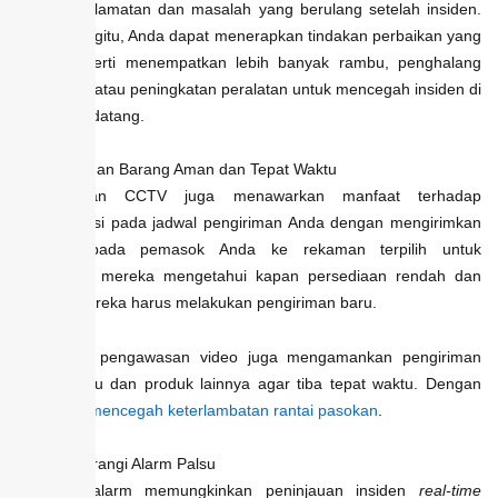
celah keselamatan dan masalah yang berulang setelah insiden.
Dengan begitu, Anda dapat menerapkan tindakan perbaikan yang
efektif seperti menempatkan lebih banyak rambu, penghalang
pelindung, atau peningkatan peralatan untuk mencegah insiden di
masa mendatang.
9. Pengiriman Barang Aman dan Tepat Waktu
Pemantauan CCTV juga menawarkan manfaat terhadap
transparansi pada jadwal pengiriman Anda dengan mengirimkan
akses kepada pemasok Anda ke rekaman terpilih untuk
membantu mereka mengetahui kapan persediaan rendah dan
apakah mereka harus melakukan pengiriman baru.
Selain itu, pengawasan video juga mengamankan pengiriman
bahan baku dan produk lainnya agar tiba tepat waktu. Dengan
demikian,
mencegah keterlambatan rantai pasokan
.
10. Mengurangi Alarm Palsu
Verifikasi alarm memungkinkan peninjauan insiden
real-time