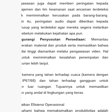
pengawasan juga dapat memberi peringatan kepada
manajemen dan tim keamanan saat ancaman terdeteksi
untuk meminimalkan kerusakan pada barang-barang.
Selain itu, peringatan audio dapat diberikan kepada
penyusup yang terdeteksi agar mereka segera melarikan
diri sebelum melakukan kejahatan apa pun.
Mengurangi Penyusutan Persediaan:
Memantau
pergerakan material dan produk serta memastikan bahwa
bernilai tinggi diamankan melalui pengawasan video. Hal
ini untuk meminimalkan kesalahan penempatan dan
pencurian lebih lanjut.
Tips:
Pilih kamera yang tahan terhadap cuaca (kamera dengan
peringkat IP67/68) dan tahan terhadap gangguan untuk
pemantauan luar ruangan. Tujuannya untuk memastikan
pengawasan yang andal di lingkungan yang keras.
4. Meningkatkan Efisiensi Operasional
Kami memahami bahwa memaksimalkan produktivitas adalah