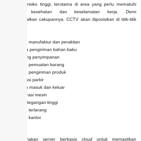
di area berisiko tinggi, terutama di area yang perlu mematuhi
pedoman kesehatan dan keselamatan kerja. Demi
memaksimalkan cakupannya, CCTV akan diposisikan di titik-titik
berikut:
Area manufaktur dan perakitan
Zona pengiriman bahan baku
Ruang penyimpanan
Area pemuatan barang
Area pengiriman produk
Garasi parkir
Pintu masuk dan keluar
Operasi mesin
Titik tegangan tinggi
Area terlarang
Area kantor
Atap
Tips:
Gunakan server berbasis
cloud
untuk memastikan