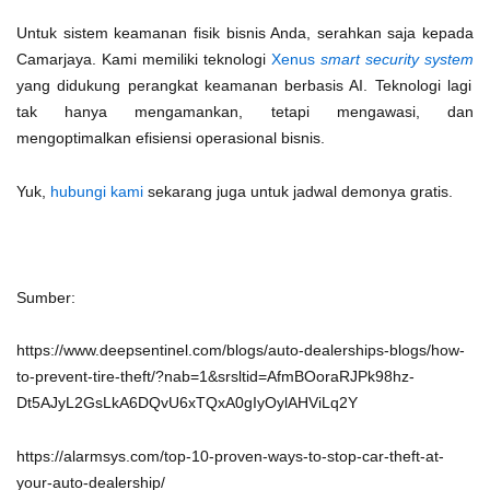
Untuk sistem keamanan fisik bisnis Anda, serahkan saja kepada
Camarjaya. Kami memiliki teknologi
Xenus
smart security system
yang didukung perangkat keamanan berbasis AI. Teknologi lagi
tak hanya mengamankan, tetapi mengawasi, dan
mengoptimalkan efisiensi operasional bisnis.
Yuk,
hubungi kami
sekarang juga untuk jadwal demonya gratis.
Sumber:
https://www.deepsentinel.com/blogs/auto-dealerships-blogs/how-
to-prevent-tire-theft/?nab=1&srsltid=AfmBOoraRJPk98hz-
Dt5AJyL2GsLkA6DQvU6xTQxA0gIyOylAHViLq2Y
https://alarmsys.com/top-10-proven-ways-to-stop-car-theft-at-
your-auto-dealership/