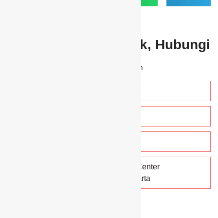
Dapatkan Dukungan
Ada Pertanyaan? Yuk, Hubungi
Kami!
*Customer service tersedia selama 24 jam
021 5883319 / 021 5883320
0813-8711-6239
info@camarjaya.co.id
Infiniti Office – Arcade Business Center
Jl. Pantai Indah Utara 2, DKI Jakarta
Artikel Lainnya