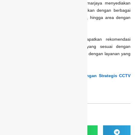
keamanan berbasis teknologi terkini, Camarjaya menyediakan
produk dan layanan yang dapat disesuaikan dengan berbagai
sektor, mulai dari industri, fasilitas umum, hingga area dengan
risiko tinggi.
Hubungi kami
sekarang untuk mendapatkan rekomendasi
terbaik dan solusi sistem keamanan yang sesuai dengan
kebutuhan Anda. Tim kami siap membantu dengan layanan yang
cepat, tepat, dan terpercaya.
Baca juga:
Di Mana Saja Titik Pemasangan Strategis CCTV
Mall?
Bagikan artikel ini ke: