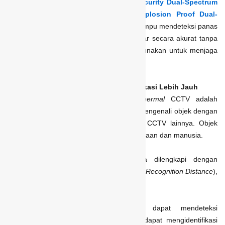
CCTV
thermal
, seperti
Smart Thermal Security Dual-Spectrum
Turret Camera XT502D
dan
Xenus Explosion Proof Dual-
Spectrum Bullet Camera – XTE506B
, mampu mendeteksi panas
tubuh sehingga tetap menampilkan gambar secara akurat tanpa
perlu pencahayaan tambahan. Cocok digunakan untuk menjaga
keamanan area penting sepanjang malam.
2. Jangkauan Jarak Deteksi dan Identifikasi Lebih Jauh
Fitur lain yang menjadi keunggulan
thermal
CCTV adalah
tersedianya lensa untuk mendeteksi dan mengenali objek dengan
jangkauan yang lebih jauh dibandingkan CCTV lainnya. Objek
yang dimaksud dalam hal ini adalah kendaraan dan manusia.
Jadi, lensa kamera
thermal
umumnya dilengkapi dengan
kemampuan DD (
Detection Distance
), RD (
Recognition Distance
),
ID (
Identification Distance
).
DD:
Jarak maksimal kamera dapat mendeteksi
keberadaan objek, namun belum dapat mengidentifikasi