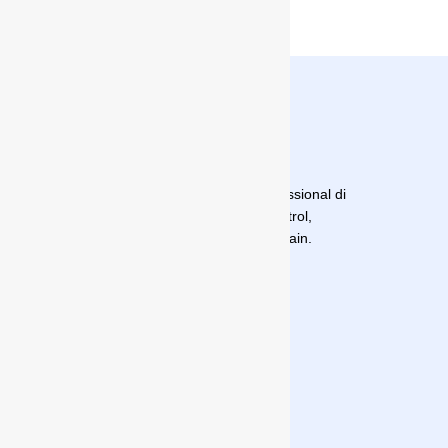
Distributor Resmi Sistem Keamanan Professional di
Indonesia untuk CCTV, Alarm, Access Control,
Fingerprint, Absensi, Solar Panel dan lain-lain.
Navigasi
Profil Perusahaan
Produk
Blog