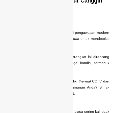
Thermal CCTV: Deretan Fitur Canggih
untuk Keamanan 24 Jam
Oleh :
Editor Camar
25/07/2025
9:57 am
Kamera
thermal
menjadi salah satu solusi pengawasan modern
yang mengandalkan teknologi sensor
thermal
untuk mendeteksi
aktivitas dengan lebih presisi.
Berbeda dari kamera pengawas biasa, perangkat ini dirancang
untuk tetap bekerja optimal dalam berbagai kondisi, termasuk
saat minim cahaya.
Lalu, apa saja fitur-fitur canggih yang dimiliki
thermal
CCTV dan
bagaimana manfaatnya untuk sistem keamanan Anda? Simak
penjelasan lengkapnya dalam artikel berikut.
Fitur-Fitur pada
Thermal
CCTV
Dalam situasi tertentu, sistem pengawasan biasa sering kali tidak