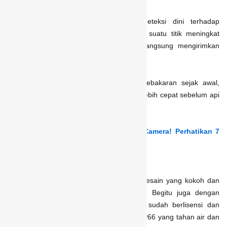
Salah satu fitur andalannya adalah deteksi dini terhadap
kemungkinan kebakaran. Ketika suhu di suatu titik meningkat
melebihi ambang normal, sistem akan langsung mengirimkan
peringatan.
Kemampuan ini membantu mencegah kebakaran sejak awal,
karena memberikan waktu respons yang lebih cepat sebelum api
benar-benar muncul dan menyebar.
Baca juga:
Jangan Asal Beli Thermal Camera! Perhatikan 7
Faktor Ini
4. Tahan Air, Debu, dan Karat
Thermal
CCTV biasanya dibuat dengan desain yang kokoh dan
menggunakan material berkualitas tinggi. Begitu juga dengan
kamera keamanan
thermal
Xenus yang sudah berlisensi dan
standar internasional dengan ketahanan IP66 yang tahan air dan