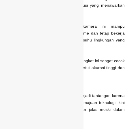
cukup.
Thermal
CCTV hadir sebagai solusi yang menawarkan
lebih dari sekadar rekaman visual.
Dengan teknologi sensor
thermal
, kamera ini mampu
memberikan informasi suhu secara real-time dan tetap bekerja
meski dalam kondisi cahaya minim atau suhu lingkungan yang
tidak stabil.
Beberapa fitur unggulannya membuat perangkat ini sangat cocok
untuk kebutuhan pengawasan yang menuntut akurasi tinggi dan
respons cepat. Berikut penjelasannya:
1. Penglihatan Malam
Pengawasan di malam hari sering kali menjadi tantangan karena
keterbatasan cahaya. Namun, dengan kemajuan teknologi, kini
Anda tetap bisa memantau area dengan jelas meski dalam
kondisi gelap total.