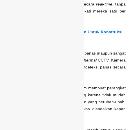
suhu tubuh setiap individu akan muncul secara
real-time
, tanpa
perlu menghentikan aktivitas atau mendekati mereka satu per
satu.
Baca juga:
Tips Memilih Alarm Kebakaran Untuk Konstruksi
6. Tahan di Suhu Ekstrem
Perubahan suhu yang ekstrem, baik terlalu panas maupun sangat
dingin, tidak menjadi kendala bagi kinerja
thermal
CCTV. Kamera
ini tetap mampu merekam visual dan mendeteksi panas secara
akurat tanpa terpengaruh kondisi sekitar.
Kemampuannya beroperasi di suhu ekstrem membuat perangkat
ini ideal untuk pengawasan jangka panjang karena tidak mudah
terganggu oleh cuaca atau suhu lingkungan yang berubah-ubah.
Hasil pemantauan pun tetap stabil dan bisa diandalkan kapan
saja.
Itulah beberapa fitur
thermal
CCTV yang membuatnya unggul