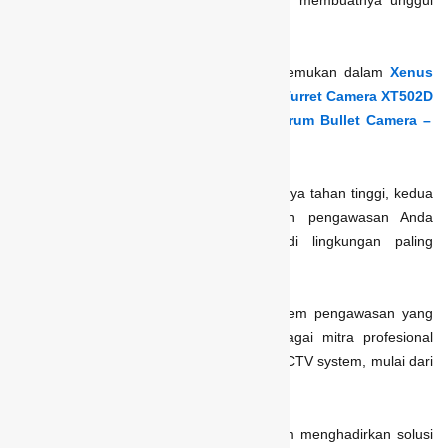
untuk sistem pengawasan tingkat lanjut.
Seluruh keunggulan tersebut bisa Anda temukan dalam
Xenus
Smart Thermal Security Dual-Spectrum Turret Camera XT502D
dan
Xenus Explosion Proof Dual-Spectrum Bullet Camera –
XTE506B
.
Didesain dengan teknologi canggih dan daya tahan tinggi, kedua
kamera ini siap mendukung kebutuhan pengawasan Anda
dengan performa maksimal, bahkan di lingkungan paling
menantang sekalipun.
Untuk membantu Anda mendapatkan sistem pengawasan yang
tepat dan efisien,
Camarjaya
hadir sebagai mitra profesional
yang siap melayani beragam kebutuhan CCTV system, mulai dari
konsultasi, perencanaan, hingga instalasi.
Dengan pengalaman dan komitmen dalam menghadirkan solusi