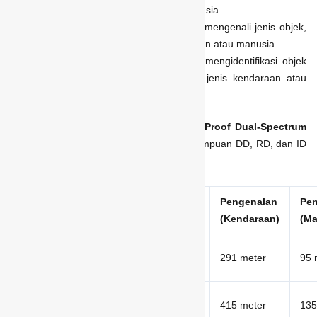
objek tersebut kendaraan atau manusia.
RD:
Jarak maksimal kamera dapat mengenali jenis objek,
yakni membedakan antara kendaraan atau manusia.
ID:
Jarak maksimal kamera dapat mengidentifikasi objek
secara detail, misalnya mengenali jenis kendaraan atau
wajah seseorang.
Sebagai contoh, pada
Xenus Explosion Proof Dual-Spectrum
Bullet Camera – XTE506B
memiliki kemampuan DD, RD, dan ID
sebagai berikut:
Deteksi
Deteksi
Pengenalan
Pe
Lensa
(Kendaraan)
(Manusia)
(Kendaraan)
(Ma
9,1
1.163 meter
379 meter
291 meter
95 
mm
13
1.661 meter
542 meter
415 meter
135
mm