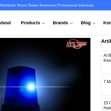
Distributor Resmi Sistem Keamanan Professional Indonesia
About
Products
Brands
Blog
Kon
Arti
AI 
Kea
Di 
7 M
Kam
15 
Hari