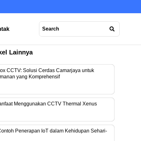
tak
kel Lainnya
Box CCTV: Solusi Cerdas Camarjaya untuk
manan yang Komprehensif
era operasional…
anfaat Menggunakan CCTV Thermal Xenus
era thermal kini…
Contoh Penerapan IoT dalam Kehidupan Sehari-