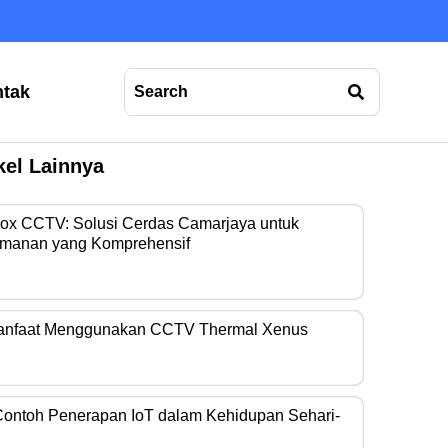
tak
kel Lainnya
Box CCTV: Solusi Cerdas Camarjaya untuk
manan yang Komprehensif
era operasional…
anfaat Menggunakan CCTV Thermal Xenus
era thermal kini…
Contoh Penerapan IoT dalam Kehidupan Sehari-