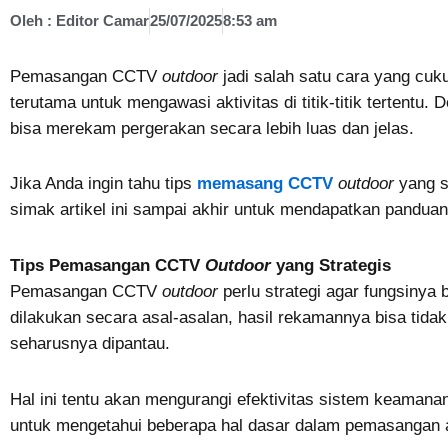
Oleh :
Editor Camar
25/07/2025
8:53 am
Pemasangan CCTV
outdoor
jadi salah satu cara yang cuk
terutama untuk mengawasi aktivitas di titik-titik tertent
bisa merekam pergerakan secara lebih luas dan jelas.
Jika Anda ingin tahu tips
memasang CCTV
outdoor
yang s
simak artikel ini sampai akhir untuk mendapatkan pandua
Tips Pemasangan CCTV
Outdoor
yang Strategis
Pemasangan CCTV
outdoor
perlu strategi agar fungsiny
dilakukan secara asal-asalan, hasil rekamannya bisa tida
seharusnya dipantau.
Hal ini tentu akan mengurangi efektivitas sistem keamana
untuk mengetahui beberapa hal dasar dalam pemasangan a