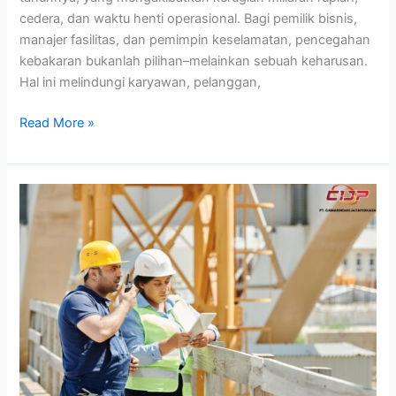
cedera, dan waktu henti operasional. Bagi pemilik bisnis,
manajer fasilitas, dan pemimpin keselamatan, pencegahan
kebakaran bukanlah pilihan–melainkan sebuah keharusan.
Hal ini melindungi karyawan, pelanggan,
Read More »
Inspeksi
Keselamatan
Kerja
Dengan
AI:
Otomatisasi
Kurangi
Kecelakaan
Kerja