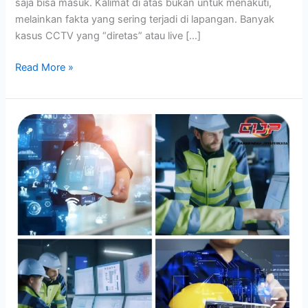
saja bisa masuk. Kalimat di atas bukan untuk menakuti,
melainkan fakta yang sering terjadi di lapangan. Banyak
kasus CCTV yang “diretas” atau live […]
Read More »
Bagaimana
AI
Mengubah
Sistem
Manajemen
Keselamatan
di
Tempat
Kerja?