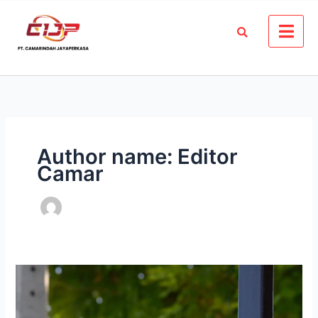
Skip
to
content
Author name: Editor
Camar
Cara
Setting
CCTV