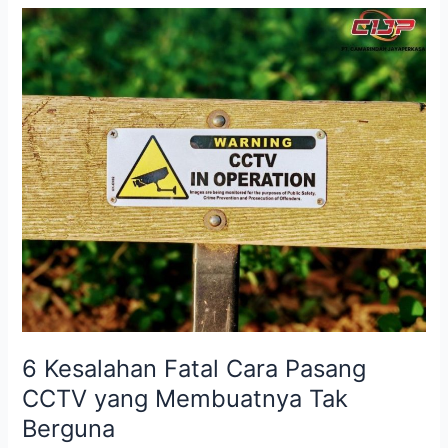
6
Kesalahan
Fatal
Cara
Pasang
CCTV
yang
Membuatnya
Tak
Berguna
6 Kesalahan Fatal Cara Pasang
CCTV yang Membuatnya Tak
Berguna