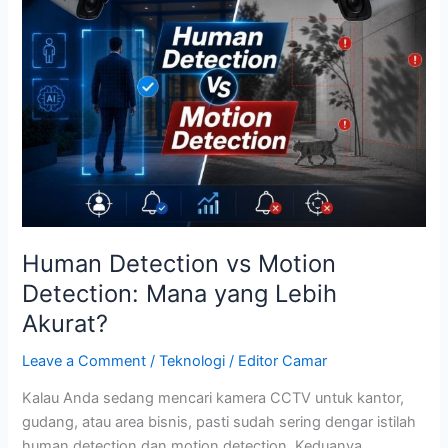
vs
Motion
Detection:
Mana
yang
Lebih
Akurat?
Human Detection vs Motion
Detection: Mana yang Lebih
Akurat?
Leave a Comment
/
Teknologi
/
Editor Camar
Kalau Anda sedang mencari kamera CCTV untuk kantor,
gudang, atau area bisnis, pasti sudah sering dengar istilah
human detection dan motion detection. Keduanya