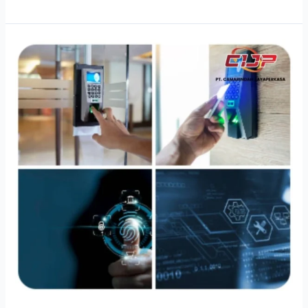
Evolusi
Sistem
Kontrol
Akses
dan
Mengapa
Ini
Jadi
Investasi
Penting
Bagi
Bisnis