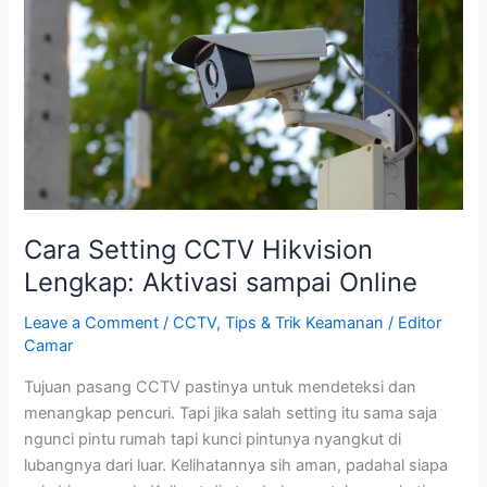
Hikvision
Lengkap:
Aktivasi
sampai
Online
Cara Setting CCTV Hikvision
Lengkap: Aktivasi sampai Online
Leave a Comment
/
CCTV
,
Tips & Trik Keamanan
/
Editor
Camar
Tujuan pasang CCTV pastinya untuk mendeteksi dan
menangkap pencuri. Tapi jika salah setting itu sama saja
ngunci pintu rumah tapi kunci pintunya nyangkut di
lubangnya dari luar. Kelihatannya sih aman, padahal siapa