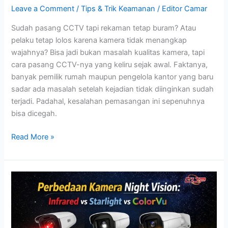
Leave a Comment
/
Tips & Trik Keamanan
/
Editor Camar
Sudah pasang CCTV tapi rekaman tetap buram? Atau
pelaku tetap lolos karena kamera tidak menangkap
wajahnya? Bisa jadi bukan masalah kualitas kamera, tapi
cara pasang CCTV-nya yang keliru sejak awal. Faktanya,
banyak pemilik rumah maupun pengelola kantor yang baru
sadar ada masalah setelah kejadian tidak diinginkan sudah
terjadi. Padahal, kesalahan pemasangan ini sepenuhnya
bisa dicegah.
Read More »
Perbedaan
Kamera
Night
Vision:
Infrared