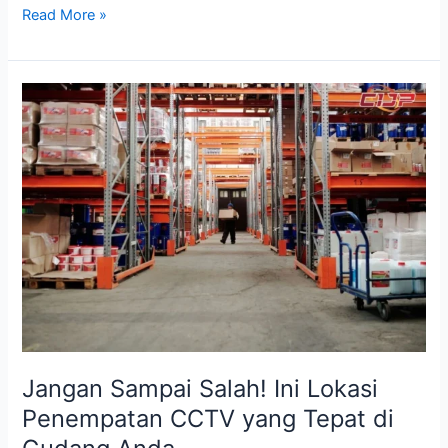
Read More »
Jangan
Sampai
Salah!
Ini
Lokasi
Penempatan
CCTV
yang
Tepat
di
Gudang
Anda
Jangan Sampai Salah! Ini Lokasi
Penempatan CCTV yang Tepat di