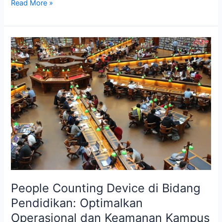
Read More »
People
Counting
Device
di
Bidang
Pendidikan:
Optimalkan
Operasional
dan
Keamanan
Kampus
People Counting Device di Bidang
Pendidikan: Optimalkan
Operasional dan Keamanan Kampus