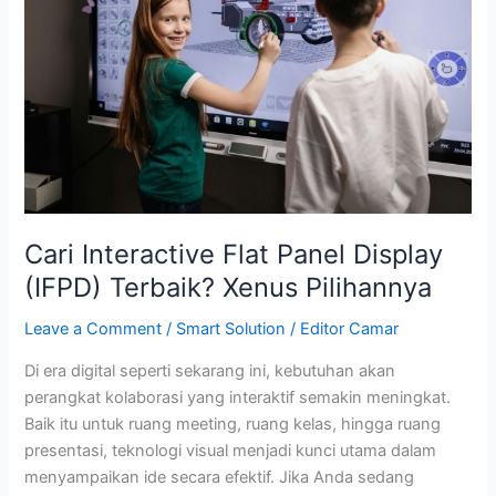
Panel
Display
(IFPD)
Terbaik?
Xenus
Pilihannya
Cari Interactive Flat Panel Display
(IFPD) Terbaik? Xenus Pilihannya
Leave a Comment
/
Smart Solution
/
Editor Camar
Di era digital seperti sekarang ini, kebutuhan akan
perangkat kolaborasi yang interaktif semakin meningkat.
Baik itu untuk ruang meeting, ruang kelas, hingga ruang
presentasi, teknologi visual menjadi kunci utama dalam
menyampaikan ide secara efektif. Jika Anda sedang