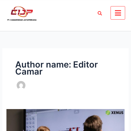
Skip
to
content
Author name: Editor
Camar
Cari
Interactive
Flat