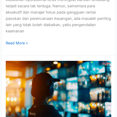
terjadi secara tak terduga. Namun, sementara para
eksekutif dan manajer fokus pada gangguan rantai
pasokan dan perencanaan keuangan, ada masalah penting
lain yang tidak boleh diabaikan, yaitu pengendalian
keamanan
Read More »
Merancang
Sistem
Pengawasan
dan
Keamanan
Kampus
Multi-
Lokasi