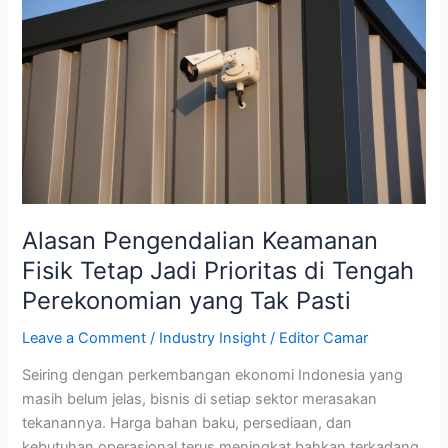
Fisik
Tetap
Jadi
Prioritas
di
Tengah
Perekonomian
yang
Tak
Pasti
Alasan Pengendalian Keamanan
Fisik Tetap Jadi Prioritas di Tengah
Perekonomian yang Tak Pasti
Leave a Comment
/
Industry Insight
/
Editor Camar
Seiring dengan perkembangan ekonomi Indonesia yang
masih belum jelas, bisnis di setiap sektor merasakan
tekanannya. Harga bahan baku, persediaan, dan
kebutuhan operasional terus meningkat bahkan terkadang