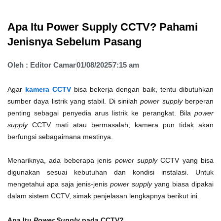
Apa Itu Power Supply CCTV? Pahami
Jenisnya Sebelum Pasang
Oleh :
Editor Camar
01/08/2025
7:15 am
Agar
kamera CCTV
bisa bekerja dengan baik, tentu dibutuhkan
sumber daya listrik yang stabil. Di sinilah
power supply
berperan
penting sebagai penyedia arus listrik ke perangkat. Bila
power
supply
CCTV mati atau bermasalah, kamera pun tidak akan
berfungsi sebagaimana mestinya.
Menariknya, ada beberapa jenis
power supply
CCTV yang bisa
digunakan sesuai kebutuhan dan kondisi instalasi. Untuk
mengetahui apa saja jenis-jenis
power supply
yang biasa dipakai
dalam sistem CCTV, simak penjelasan lengkapnya berikut ini.
Apa Itu
Power Supply
pada CCTV?