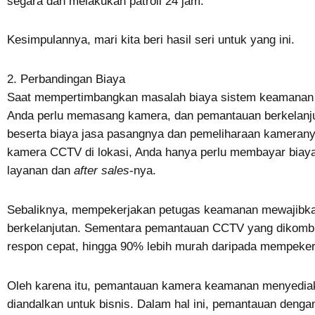
segara dan melakukan patroli 24 jam.
Kesimpulannya, mari kita beri hasil seri untuk yang ini.
2. Perbandingan Biaya
Saat mempertimbangkan masalah biaya sistem keamanan C
Anda perlu memasang kamera, dan pemantauan berkelanj
beserta biaya jasa pasangnya dan pemeliharaan kameran
kamera CCTV di lokasi, Anda hanya perlu membayar biaya
layanan dan
after sales
-nya.
Sebaliknya, mempekerjakan petugas keamanan mewajibka
berkelanjutan. Sementara p
emantauan CCTV yang dikomb
respon cepat, hingga 90% lebih murah daripada mempeke
Oleh karena itu, pemantauan kamera keamanan menyediak
diandalkan untuk bisnis. Dalam hal ini, pemantauan den