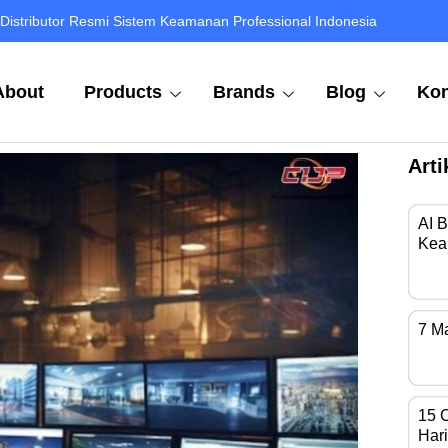
Distributor Resmi Sistem Keamanan Professional Indonesia
About
Products
Brands
Blog
Kon
Arti
AI 
Kea
Di 
7 M
Kam
15 
Hari