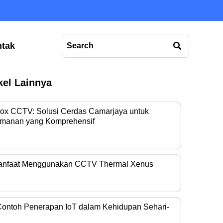
tak
kel Lainnya
Box CCTV: Solusi Cerdas Camarjaya untuk
manan yang Komprehensif
era operasional…
anfaat Menggunakan CCTV Thermal Xenus
era thermal kini…
Contoh Penerapan IoT dalam Kehidupan Sehari-