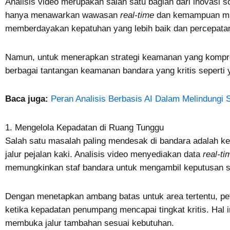
Analisis video merupakan salah satu bagian dari inovasi so
hanya menawarkan wawasan
real-time
dan kemampuan man
memberdayakan kepatuhan yang lebih baik dan percepatan 
Namun, untuk menerapkan strategi keamanan yang kompreh
berbagai tantangan keamanan bandara yang kritis seperti y
Baca juga:
Peran Analisis Berbasis AI Dalam Melindung
1. Mengelola Kepadatan di Ruang Tunggu
Salah satu masalah paling mendesak di bandara adalah k
jalur pejalan kaki. Analisis video menyediakan data
real-ti
memungkinkan staf bandara untuk mengambil keputusan se
Dengan menetapkan ambang batas untuk area tertentu, p
ketika kepadatan penumpang mencapai tingkat kritis. Hal
membuka jalur tambahan sesuai kebutuhan.