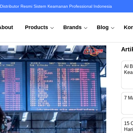
Distributor Resmi Sistem Keamanan Professional Indonesia
About
Products
Brands
Blog
Kon
Arti
AI 
Kea
Di 
7 M
Kam
15 
Hari