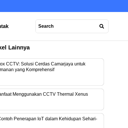
tak
kel Lainnya
Box CCTV: Solusi Cerdas Camarjaya untuk
manan yang Komprehensif
era operasional…
anfaat Menggunakan CCTV Thermal Xenus
era thermal kini…
Contoh Penerapan IoT dalam Kehidupan Sehari-