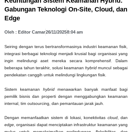
Keuntungan Sistem Keamanan Hybrid:
Gabungan Teknologi On-Site, Cloud, dan
Edge
Oleh :
Editor Camar
26/11/2025
8:04 am
Seiring dengan terus bertransformasinya industri keamanan fisik,
integrasi berbagai teknologi menjadi krusial bagi organisasi yang
ingin melindungi aset mereka secara komprehensif. Dalam
beberapa tahun terakhir, solusi keamanan
hybrid
muncul sebagai
pendekatan canggih untuk melindungi lingkungan fisik.
Sistem keamanan
hybrid
menawarkan banyak manfaat bagi
pemilik bisnis dan properti dengan menggabungkan keamanan
internal, tim outsourcing, dan pemantauan jarak jauh.
Dengan memanfaatkan sistem di lokasi, konektivitas
cloud
, dan
edge
, organisasi dapat menciptakan infrastruktur keamanan yang
mulus untuk memaksimalkan perlindungan, fleksibilitas, dan