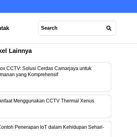
tak
kel Lainnya
Box CCTV: Solusi Cerdas Camarjaya untuk
manan yang Komprehensif
era operasional…
anfaat Menggunakan CCTV Thermal Xenus
era thermal kini…
Contoh Penerapan IoT dalam Kehidupan Sehari-