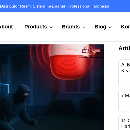
Distributor Resmi Sistem Keamanan Professional Indonesia
About
Products
Brands
Blog
Kon
Arti
AI 
Kea
Di 
7 M
Kam
15 
Hari